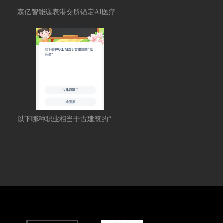
森亿智能递表港交所锚定AI医疗方向服务超过750家医院
以下哪种职业相当于古建筑的“化妆师”？蚂蚁新村今日答案最新3