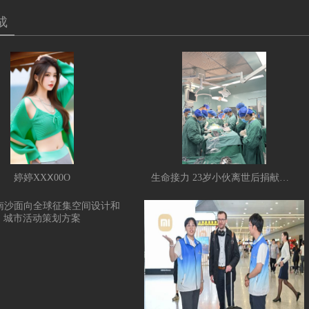
成
婷婷XXⅩ00O
生命接力 23岁小伙离世后捐献器官让7人重获新生