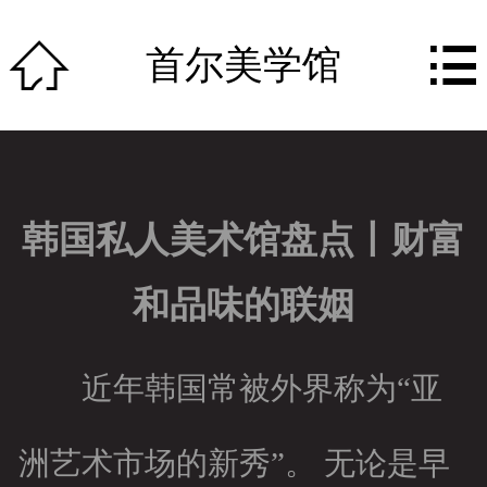
网站首页


首尔美学馆
关于我们
作品展示
团队组成
韩国私人美术馆盘点丨财富
公司动态
和品味的联姻
行业资讯
资质荣誉
近年韩国常被外界称为“亚
服务特色
洲艺术市场的新秀”。 无论是早
人才招聘