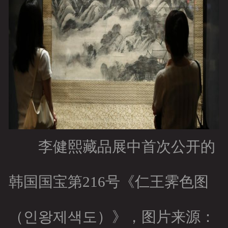
李健熙藏品展中首次公开的
韩国国宝第216号《仁王霁色图
（인왕제색도）》，图片来源：